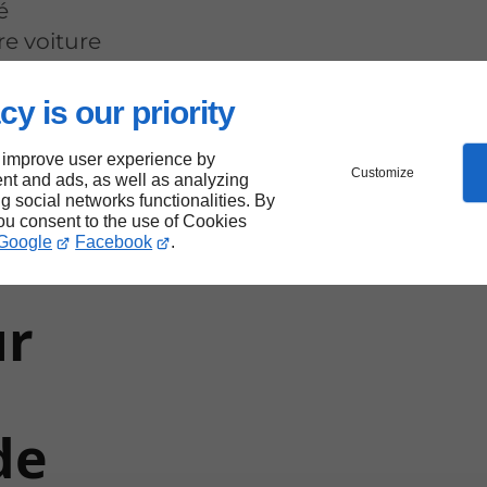
é
re voiture
 vous nous
cy is our priority
 improve user experience by
Customize
nt and ads, as well as analyzing
un
ng social networks functionalities. By
you consent to the use of Cookies
Google
Facebook
.
ur
de