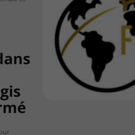
dans
gis
ermé
pour