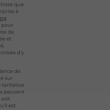
 chose que
rprise à
ing
 pour
nte de
ée et
é,
orisée d'y
llance de
té sur
 tentative
is peuvent
 soit
'il est