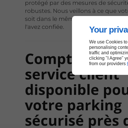
protégé par des mesures de sécurit
robustes. Nous veillons à ce que vot
soit dans le même état que lorsque
l'avez confiée.
Your priva
We use Cookies to
personalising conte
Compter sur 
traffic and optimizi
clicking "I Agree" 
from our providers
service client
disponible po
votre parking
sécurisé près 