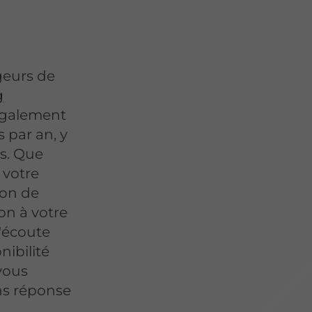
geurs de
g
 également
s par an, y
és. Que
 votre
ion de
on à votre
l'écoute
nibilité
vous
ans réponse