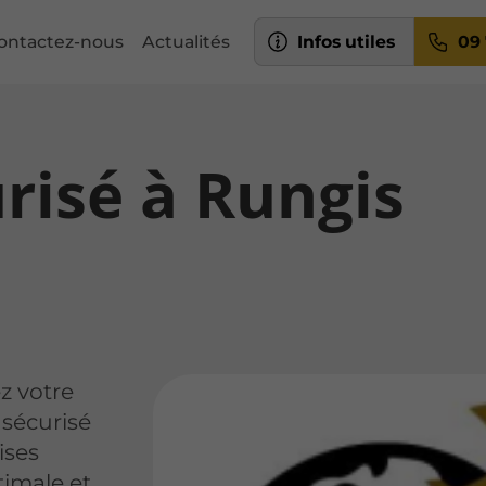
Infos utiles
09 
ontactez-nous
Actualités
risé à Rungis
z votre
 sécurisé
ises
timale et