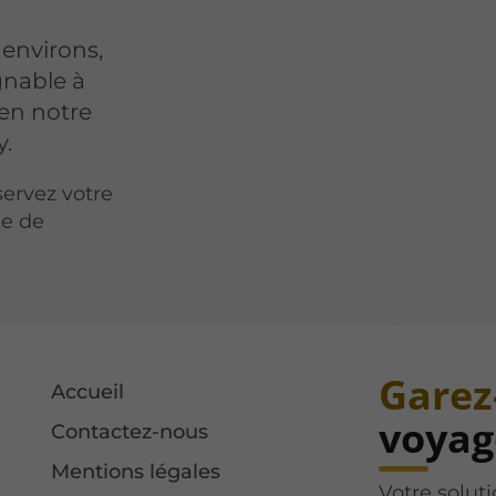
 environs,
gnable à
en notre
y.
servez votre
he de
Garez
Accueil
voyage
Contactez-nous
Mentions légales
Votre solut